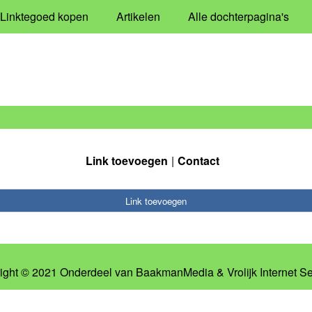
Linktegoed kopen
Artikelen
Alle dochterpagina's
Link toevoegen
Contact
Link toevoegen
ight © 2021 Onderdeel van
BaakmanMedia
&
Vrolijk Internet S